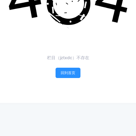
栏目（jztxdc）不存在
回到首页