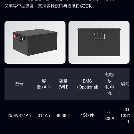
叉车等中型设备，支持多种接口与通讯协议定制。
充电/
容
容量
放
BMS
型号
瞬间电
量 (AH)
(WH)
(Opetional)
电 电
流
310
0-
4S软件
25.6V314Ah
314Ah
8038.4
10S/3
300A
1S