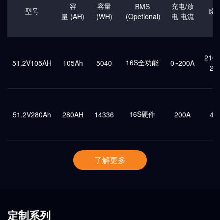
容
容量
充电/放
BMS
型号
瞬
量 (AH)
(WH)
(Opetional)
电 电流
210
16S全功能
51.2V105AH
105Ah
5040
0~200A
25
16S硬件
51.2V280Ah
280AH
14336
200A
40
了解更多
定制系列