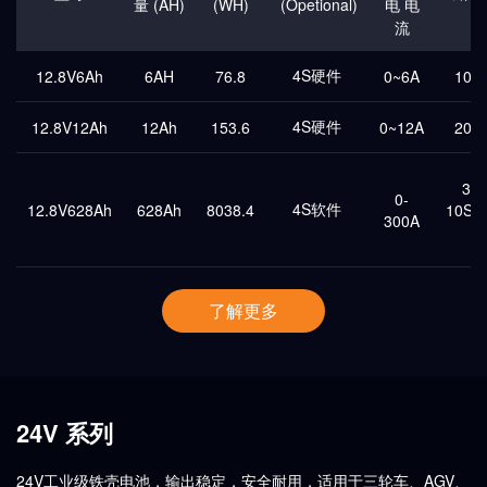
量 (AH)
(WH)
(Opetional)
电 电
流
4S硬件
12.8V6Ah
6AH
76.8
0~6A
10A
4S硬件
12.8V12Ah
12Ah
153.6
0~12A
20A
31
0-
4S软件
12.8V628Ah
628Ah
8038.4
10S/
300A
1
了解更多
24V 系列
24V工业级铁壳电池，输出稳定，安全耐用，适用于三轮车、AGV、