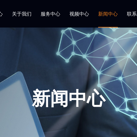
心
关于我们
服务中心
视频中心
新闻中心
联系
历程
中心
视频
新闻
庭储能系统
研发团队
常见问题
其他视频
山木活动
工商业储能系
池系统
微小型工商业储能
证书
企业风采
家庭储能
小型工商业储能
Wh以下定制储能
中大型工商业储能
新闻中心