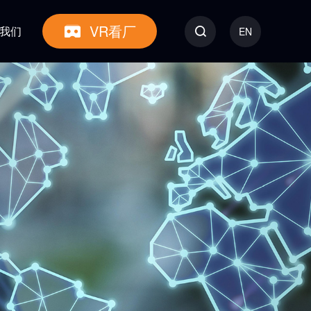
VR看厂
我们
EN
统
质量控制
更多产品
电芯
电池模块（金属外壳）
房车&船类电池
工业类电池
消费类电池