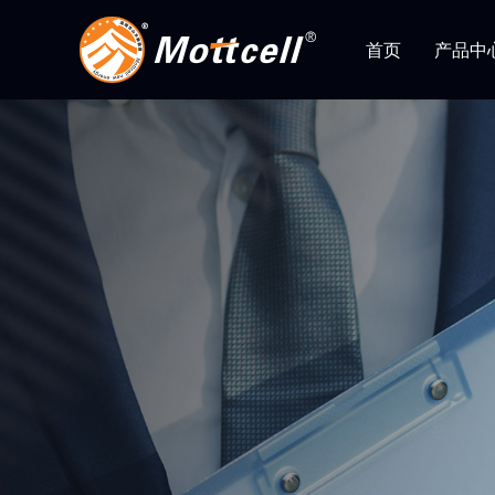
首页
产品中
铅改锂电池
公司简介
客户服务
公司视频
行业新闻
发展
下载
产品
山木
家
储能类型
储能电
生产流程
资质
动力类
一体化
启动类
100K