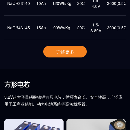
1.5-
NaCR33140
10Ah
120Wh/Kg
20C
3000(0.5C
4.0V
1.5-
NaCR46145
15Ah
90Wh/Kg
20C
3000(0.5C
3.80V
了解更多
方形电芯
3.2V超大容量磷酸铁锂方形电芯，循环寿命长、安全性高，广泛应
用于工商业储能、动力电池系统等高负载场景。