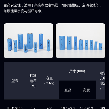
更高安全性，适用于高倍率放电场景，如储能模组、启动电池等，
兼顾能量密度与循环寿命。
尺寸 (mm)
建议
标准
容量
充电
型号
电压
（mAh）
电流
（V）
（mA)
直径
高度
IFR10440
3.2
200
10.1±0.3
43.8±0.3
100