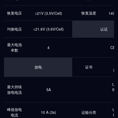
恢复电压
恢复温度
>21V (3.5V/Cell)
149 º
均衡电压
<21.6V (3.6V/Cell)
认证
最大电池
4
CE (
串数
U
放电
证书
(ba
UL
最大持续
5A
IE
放电电流
(
峰值放电
UN
10 A (3s)
运输分类
电流
CL