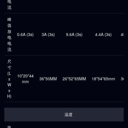
电
流
峰
值
放
0.6A (3s)
3A (3s)
9.6A (3s)
4.4A (3s)
450
电
电
流
尺
寸
(L
10*20*44
36*50MM
26*52*65MM
18*54*65mm
36*
x
mm
W
x
H)
温度
放