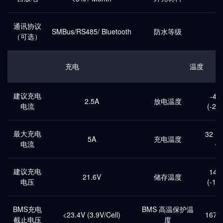
通讯协议
SMBus/RS485/ Bluetooth
防水等级
（可选）
充电
温度
建议充电
-4 ~
2.5A
放电温度
电流
(-20 
最大充电
32 ~ 
5A
充电温度
电流
~ 
建议充电
14 ~
21.6V
储存温度
电压
(-10 
BMS充电
BMS 高温保护温
<23.4V (3.9V/Cell)
167 º
截止电压
度