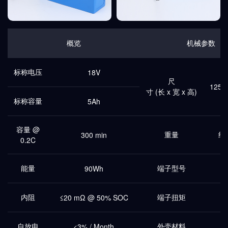
概览
机械参数
标称电压
18V
尺
125*
寸 (长 x 宽 x 高)
标称容量
5Ah
容量 @
重量
约0
300 min
0.2C
能量
端子型号
90Wh
内阻
端子扭矩
≤20 mΩ @ 50% SOC
自放电
外壳材料
<3% / Month