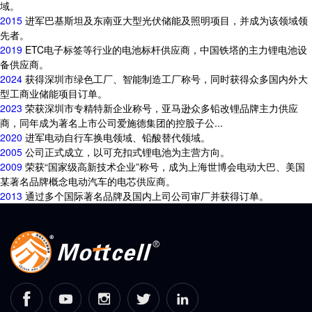
域。
2015
进军巴基斯坦及东南亚大型光伏储能及照明项目，并成为该领域领
先者。
2019
ETC电子标签等行业的电池标杆供应商，中国铁塔的主力锂电池设
备供应商。
2024
获得深圳市绿色工厂、智能制造工厂称号，同时获得众多国内外大
型工商业储能项目订单。
2023
荣获深圳市专精特新企业称号，亚马逊众多铅改锂品牌主力供应
商，同年成为著名上市公司爱施德集团的控股子公...
2020
进军电动自行车换电领域、铅酸替代领域。
2005
公司正式成立，以可充扣式锂电池为主营方向。
2009
荣获“国家级高新技术企业”称号，成为上海世博会电动大巴、美国
某著名品牌概念电动汽车的电芯供应商。
2013
通过多个国际著名品牌及国内上司公司审厂并获得订单。