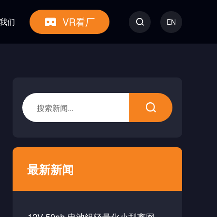
VR看厂
我们
EN
统
质量控制
更多产品
电芯
电池模块（金属外壳）
房车&船类电池
工业类电池
最新新闻
消费类电池
12V 50ah 电池组轻量化小型离网