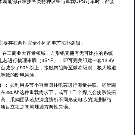
木新能源在承接各类特种设备与重载UPS订单时，都会
面上主要存在两种完全不同的电芯拓扑逻辑：
：
在工商业大容量领域，方形铝壳拥有无可比拟的系统
电芯进行物理串联（4S1P），即可完美组建一套12.8V
点减少了90%以上，接触内阻降至微欧级别，极大地避
脱导致的断电风险。
s）：
如利用多节小容量圆柱电芯进行海量并联。尽管圆
在280Ah这种重载需求下，成百上千个焊点会使系统拓
极高。采购团队若想深度辨析不同形态电芯的演进脉络，
在项目立项之初就规避方向性失误。