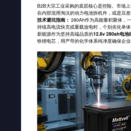
B2B大宗工业采购的底层核心是控险。市场
在内部混用淘汰的动力电池拆机件，或是压差
技术避坑指南：
280Ah作为高能量积聚体，
持续高电流快充或重载放电时，个别劣化单体
新能源作为坚持高端品质的
12.8v 280ah
铁锂电芯，用严苛的化学体系纯净度确保企业