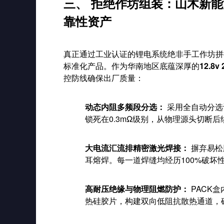
三、 拒绝作坊组装：山木新能
靠性资产
真正通过工业认证的锂电系统绝非手工作坊拼
标准化产品。作为华南地区底蕴深厚的
12.8
控防线确保出厂质量：
动态内阻多频段分选：
采用全自动分选
锁死在0.3mΩ级别，从物理源头切断后
大电流汇流排精密激光焊接：
摒弃易松
耳熔焊。每一道焊缝均经历100%破
高耐压绝缘与物理阻燃防护：
PACK
热硅胶片，构建双向低阻抗散热通道，