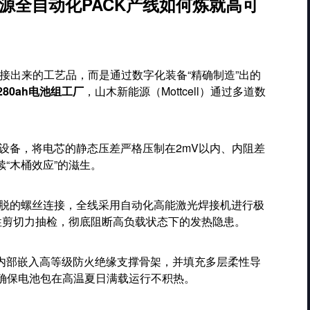
源全自动化PACK产线如何炼就高可
接出来的工艺品，而是通过数字化装备“精确制造”出的
v 280ah电池组工厂
，山木新能源（Mottcell）通过多道数
设备，将电芯的静态压差严格压制在2mV以内、内阻差
续“木桶效应”的滋生。
脱的螺丝连接，全线采用自动化高能激光焊接机进行极
坏性剪切力抽检，彻底阻断高负载状态下的发热隐患。
盒内部嵌入高等级防火绝缘支撑骨架，并填充多层柔性导
确保电池包在高温夏日满载运行不积热。