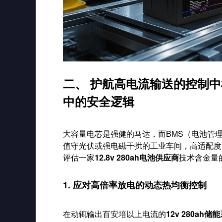
二、 护航高电流输送的控制中枢：
中的安全逻辑
大容量电芯是强健的马达，而BMS（电池管
值守光伏或强电磁干扰的工业车间，高适配度
评估一家
12.8v 280ah电池供应商
技术含金量
1. 应对高倍率放电的动态热均衡控制
在动辄输出百安培以上电流的
12v 280ah储