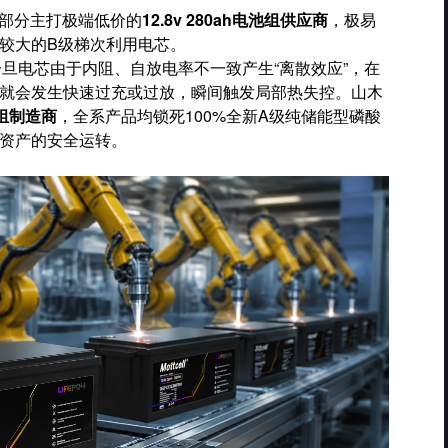
上部分主打极端低价的
12.8v 280ah电池组供应商
，极易
较大的B级梯次利用电芯。
一旦电芯由于内阻、自放电率不一致产生“离散效应”，在
就会发生快速过充或过放，瞬间触发局部热失控。山木
电池组制造商
，全系产品均锁死100%全新A级纯储能型磷酸
资产的安全运转。