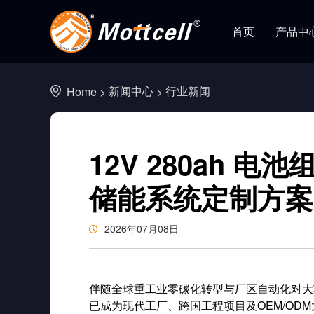
首页
产品中
新闻中心
行业新闻
Home
>
>
铅改锂电池
公司简介
客户服务
公司视频
行业新闻
发展
下载
产品
山木
家
储能类型
储能电
12V 280ah 
生产流程
资质
动力类
一体化
储能系统定制方案
启动类
100K
2026年07月08日
伴随全球重工业零碳化转型与厂区自动化对大
已成为现代工厂、跨国工程项目及OEM/OD