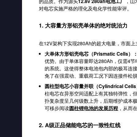
的品质。作为源头
12.8v 280ah电池工厂
，山
对电芯实施严格的理化及电化学性能审评。
1. 大容量方形铝壳单体的绝对统治力
在12V架构下实现280Ah的超大电量，市
大单体方形铝壳电芯（Prismatic Cells）
优势。由于单体容量即达280Ah，仅需4节
的系统。这使得整体电池包内部的极耳连接
免了在强震动、重载荷工况下因连接件松
圆柱型电芯小容量并联（Cylindrical Cell
柱电芯在异形空间适配上有其独特弹性，但
扑复杂度呈几何级数上升，后期维护成本
可移步阅读
圆柱锂电池的发展历程
，从而
2. A级正品储能电芯的一致性红线