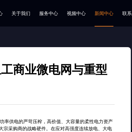
心
关于我们
服务中心
视频中心
新闻中心
联系
历程
中心
视频
新闻
庭储能系统
研发团队
常见问题
其他视频
山木活动
工商业储能系
池系统
微小型工商业储能
电池组工商业微电网与重型
证书
企业风采
家庭储能
小型工商业储能
Wh以下定制储能
中大型工商业储能
功率供电的严苛压榨，高价值、大容量的柔性电力资产
M大宗采购商的战略硬件。在应对高强度连续放电、大电