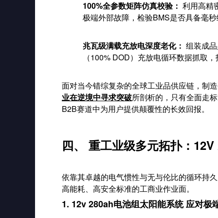
100%全参数矩阵仿真校验：
利用高精
极端外部故障，检验BMS是否具备毫
兆瓦级满载充放电深度老化：
组装成品
（100% DOD）充放电循环数据抓
面对当今错综复杂的全球工业品供应链，制造
业在逆境中寻求突破
所剖析的，只有全面走标
B2B赛道中为用户提供颠覆性的长效回报。
四、 重工业级多元拓扑：12V 
依靠其卓越的电气惯性与无与伦比的循环持久
高能耗、高安全标准的工商业作业面。
1. 12v 280ah电池组太阳能系统 应对