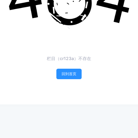
栏目（cr123a）不存在
回到首页